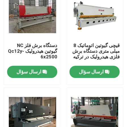
قیچی گیوتین اتوماتیک 8
دستگاه برش فلز NC
میلی متری دستگاه برش
گیوتین هیدرولیک Qc12y-
فلزی هیدرولیک در ترکیه
6x2500
ارسال سؤال
ارسال سؤال
خانه
محصولات
دربارهی ما