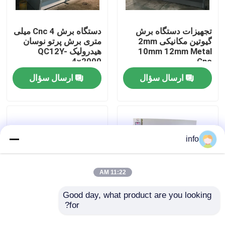
کارخانه تور
تجهیزات دستگاه برش
دستگاه برش Cnc 4 میلی
گیوتین مکانیکی 2mm
متری برش پرتو نوسان
10mm 12mm Metal
هیدرولیک QC12Y-
کنترل کیفیت
4x2000
Cnc
ارسال سؤال
ارسال سؤال
تماس با ما
اخبار
info
همه موارد
11:22 AM
ماشین ترمز را فشار دهید
Good day, what product are you looking 
for?
دستگاه گیوتین هیدرولیک
دستگاه برش پرتو
صنعتی 6mm 3200mm
چرخشی هیدرولیک
دستگاه برش پرتو نوسان