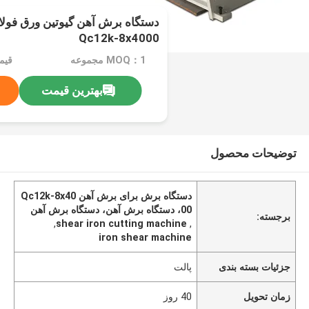
دستگاه برش آهن گیوتین ورق فول
Qc12k-8x4000
MOQ：1 مجموعه
قیمت：
بهترین قیمت
توضیحات محصول
دستگاه برش برای برش آهن Qc12k-8x40
00، دستگاه برش آهن، دستگاه برش آهن
برجسته:
,
shear iron cutting machine
,
iron shear machine
جزئیات بسته بندی
پالت
زمان تحویل
40 روز