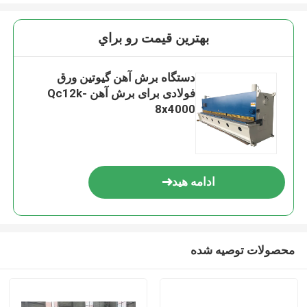
بهترين قيمت رو براي
دستگاه برش آهن گیوتین ورق
فولادی برای برش آهن Qc12k-
8x4000
ادامه هید
محصولات توصیه شده