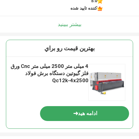
5.0
کننده تایید شده
بیشتر ببینید
بهترين قيمت رو براي
4 میلی متر 2500 میلی متر Cnc ورق
فلز گیوتین دستگاه برش فولاد
Qc12k-4x2500
ادامه هید