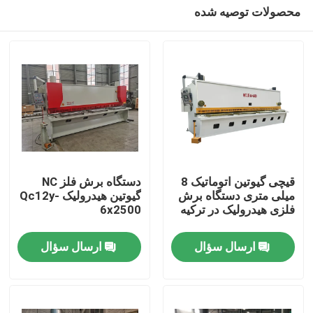
محصولات توصیه شده
قیچی گیوتین اتوماتیک 8
دستگاه برش فلز NC
میلی متری دستگاه برش
گیوتین هیدرولیک Qc12y-
فلزی هیدرولیک در ترکیه
6x2500
خانه
ارسال سؤال
ارسال سؤال
محصولات
دربارهی ما