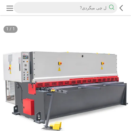
1
/
1