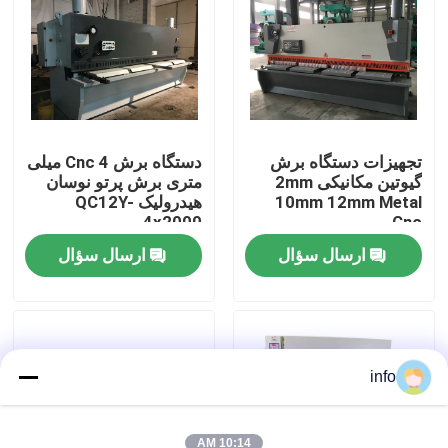
کارخانه تور
کنترل کیفیت
تجهیزات دستگاه برش
دستگاه برش Cnc 4 میلی
گیوتین مکانیکی 2mm
متری برش پرتو نوسان
تماس با ما
10mm 12mm Metal
هیدرولیک QC12Y-
4x2000
Cnc
اخبار
ارسال سؤال
ارسال سؤال
همه موارد
ماشین ترمز را فشار دهید
info
دستگاه برش پرتو نوسان
10:14 AM