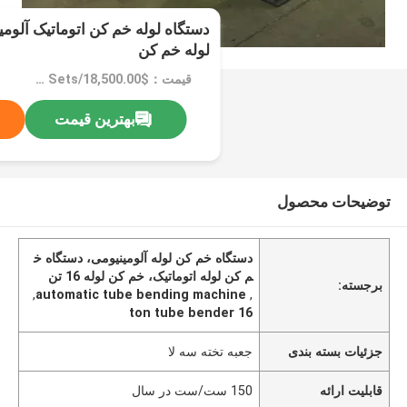
لوله خم کن
قیمت：$18,500.00/Sets >=1 Sets
بهترین قیمت
توضیحات محصول
دستگاه خم کن لوله آلومینیومی، دستگاه خ
م کن لوله اتوماتیک، خم کن لوله 16 تن
برجسته:
,
automatic tube bending machine
,
16 ton tube bender
جزئیات بسته بندی
جعبه تخته سه لا
قابلیت ارائه
150 ست/ست در سال