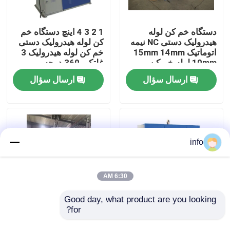
کارخانه تور
دستگاه خم کن لوله
1 2 3 4 اینچ دستگاه خم
هیدرولیک دستی NC نیمه
کن لوله هیدرولیک دستی
اتوماتیک 15mm 14mm
خم کن لوله هیدرولیک 3
کنترل کیفیت
10mm لوله خم کن
غلتکی 360 درجه
ارسال سؤال
ارسال سؤال
تماس با ما
اخبار
info
همه موارد
6:30 AM
ماشین ترمز را فشار دهید
Good day, what product are you looking 
for?
خم کن لوله سنبه برقی
دستگاه خم کن لوله
Cnc 2.5 1.5 اینچی لوله
هیدرولیک سه بعدی 1 اینچ
دستگاه برش پرتو نوسان