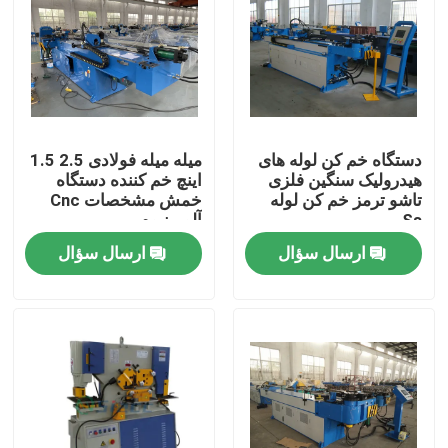
دستگاه خم کن لوله های
میله میله فولادی 2.5 1.5
هیدرولیک سنگین فلزی
اینچ خم کننده دستگاه
تاشو ترمز خم کن لوله
خمش مشخصات Cnc
Ss
آلومینیوم
ارسال سؤال
ارسال سؤال
خانه
محصولات
دربارهی ما