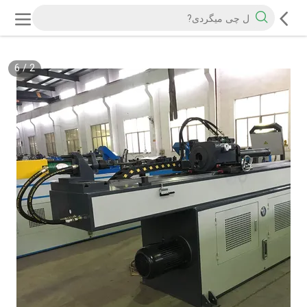
6
/
2